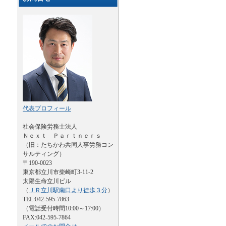
代表プロフィール
社会保険労務士法人
Ｎｅｘｔ Ｐａｒｔｎｅｒｓ
（旧：たちかわ共同人事労務コン
サルティング）
〒190-0023
東京都立川市柴崎町3-11-2
太陽生命立川ビル
（
ＪＲ立川駅南口より徒歩３分
）
TEL:042-595-7863
（電話受付時間10:00～17:00）
FAX:042-595-7864