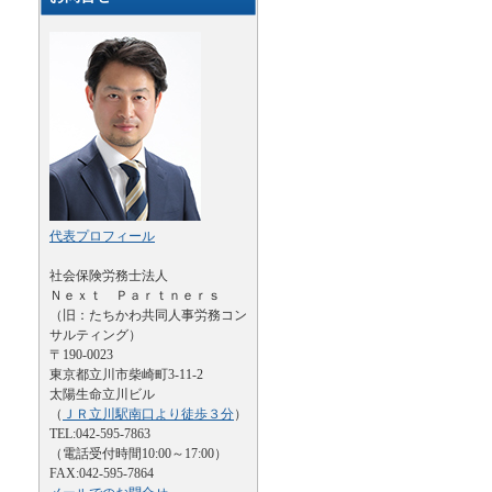
代表プロフィール
社会保険労務士法人
Ｎｅｘｔ Ｐａｒｔｎｅｒｓ
（旧：たちかわ共同人事労務コン
サルティング）
〒190-0023
東京都立川市柴崎町3-11-2
太陽生命立川ビル
（
ＪＲ立川駅南口より徒歩３分
）
TEL:042-595-7863
（電話受付時間10:00～17:00）
FAX:042-595-7864