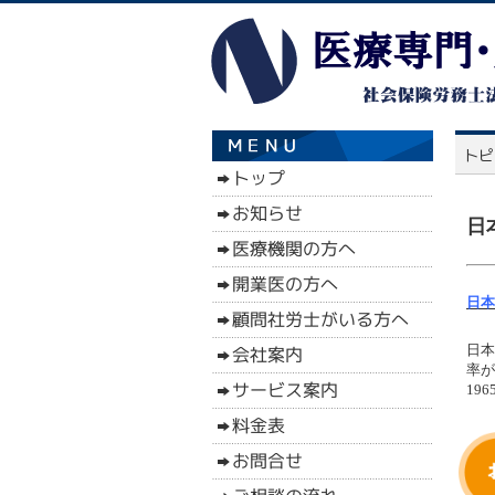
日
日本
日本
率が
19