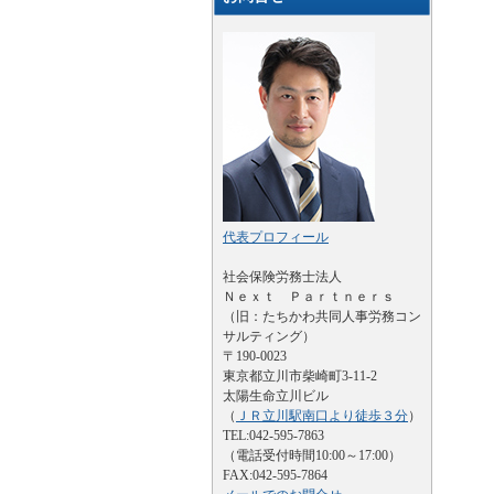
代表プロフィール
社会保険労務士法人
Ｎｅｘｔ Ｐａｒｔｎｅｒｓ
（旧：たちかわ共同人事労務コン
サルティング）
〒190-0023
東京都立川市柴崎町3-11-2
太陽生命立川ビル
（
ＪＲ立川駅南口より徒歩３分
）
TEL:042-595-7863
（電話受付時間10:00～17:00）
FAX:042-595-7864