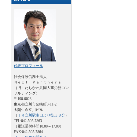
代表プロフィール
社会保険労務士法人
Ｎｅｘｔ Ｐａｒｔｎｅｒｓ
（旧：たちかわ共同人事労務コン
サルティング）
〒190-0023
東京都立川市柴崎町3-11-2
太陽生命立川ビル
（
ＪＲ立川駅南口より徒歩３分
）
TEL:042-595-7863
（電話受付時間10:00～17:00）
FAX:042-595-7864