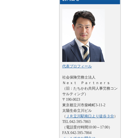
代表プロフィール
社会保険労務士法人
Ｎｅｘｔ Ｐａｒｔｎｅｒｓ
（旧：たちかわ共同人事労務コン
サルティング）
〒190-0023
東京都立川市柴崎町3-11-2
太陽生命立川ビル
（
ＪＲ立川駅南口より徒歩３分
）
TEL:042-595-7863
（電話受付時間10:00～17:00）
FAX:042-595-7864