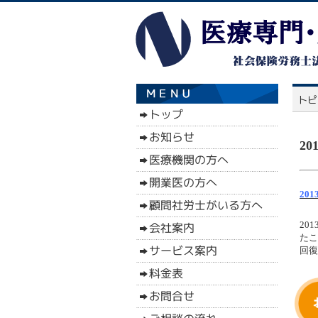
2
20
20
たこ
回復