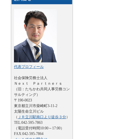
代表プロフィール
社会保険労務士法人
Ｎｅｘｔ Ｐａｒｔｎｅｒｓ
（旧：たちかわ共同人事労務コン
サルティング）
〒190-0023
東京都立川市柴崎町3-11-2
太陽生命立川ビル
（
ＪＲ立川駅南口より徒歩３分
）
TEL:042-595-7863
（電話受付時間10:00～17:00）
FAX:042-595-7864