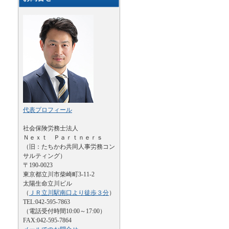
代表プロフィール
社会保険労務士法人
Ｎｅｘｔ Ｐａｒｔｎｅｒｓ
（旧：たちかわ共同人事労務コン
サルティング）
〒190-0023
東京都立川市柴崎町3-11-2
太陽生命立川ビル
（
ＪＲ立川駅南口より徒歩３分
）
TEL:042-595-7863
（電話受付時間10:00～17:00）
FAX:042-595-7864