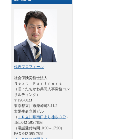
代表プロフィール
社会保険労務士法人
Ｎｅｘｔ Ｐａｒｔｎｅｒｓ
（旧：たちかわ共同人事労務コン
サルティング）
〒190-0023
東京都立川市柴崎町3-11-2
太陽生命立川ビル
（
ＪＲ立川駅南口より徒歩３分
）
TEL:042-595-7863
（電話受付時間10:00～17:00）
FAX:042-595-7864