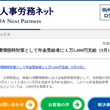
作成日
費増税時対策として年金受給者に１万5,000円支給（9月1
増税時対策として年金受給者に１万5,000円支給（9月19日）
・公明両党は、来春の消費増税時における低所得者対策として、住民税の非
400万人）に１人当たり1万円を支給する方針を固めた。このうち年金受給世帯（約
などについては、5,000円を加算する。