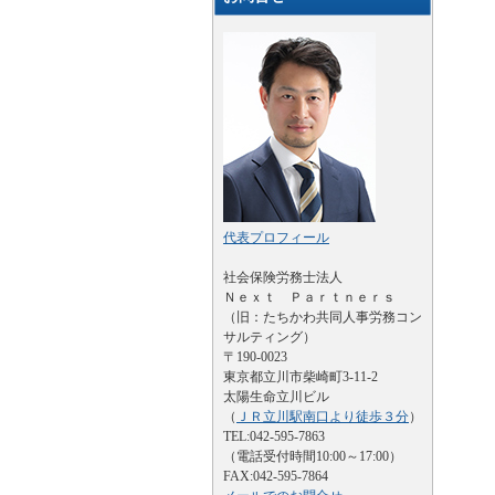
代表プロフィール
社会保険労務士法人
Ｎｅｘｔ Ｐａｒｔｎｅｒｓ
（旧：たちかわ共同人事労務コン
サルティング）
〒190-0023
東京都立川市柴崎町3-11-2
太陽生命立川ビル
（
ＪＲ立川駅南口より徒歩３分
）
TEL:042-595-7863
（電話受付時間10:00～17:00）
FAX:042-595-7864