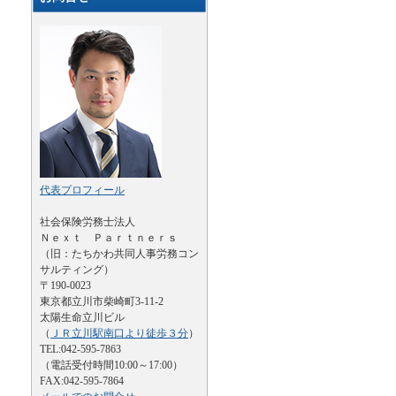
代表プロフィール
社会保険労務士法人
Ｎｅｘｔ Ｐａｒｔｎｅｒｓ
（旧：たちかわ共同人事労務コン
サルティング）
〒190-0023
東京都立川市柴崎町3-11-2
太陽生命立川ビル
（
ＪＲ立川駅南口より徒歩３分
）
TEL:042-595-7863
（電話受付時間10:00～17:00）
FAX:042-595-7864