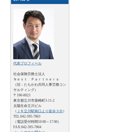
代表プロフィール
社会保険労務士法人
Ｎｅｘｔ Ｐａｒｔｎｅｒｓ
（旧：たちかわ共同人事労務コン
サルティング）
〒190-0023
東京都立川市柴崎町3-11-2
太陽生命立川ビル
（
ＪＲ立川駅南口より徒歩３分
）
TEL:042-595-7863
（電話受付時間10:00～17:00）
FAX:042-595-7864