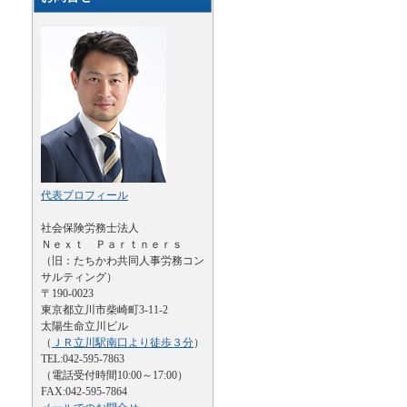
代表プロフィール
社会保険労務士法人
Ｎｅｘｔ Ｐａｒｔｎｅｒｓ
（旧：たちかわ共同人事労務コン
サルティング）
〒190-0023
東京都立川市柴崎町3-11-2
太陽生命立川ビル
（
ＪＲ立川駅南口より徒歩３分
）
TEL:042-595-7863
（電話受付時間10:00～17:00）
FAX:042-595-7864